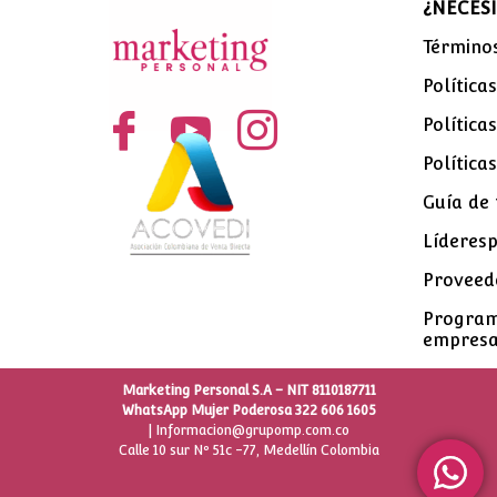
¿NECESI
Términos
Política
Política
Política
Guía de 
Líderesp
Proveed
Program
empresa
Marketing Personal S.A – NIT 8110187711
WhatsApp Mujer Poderosa 322 606 1605
|
Informacion@grupomp.com.co
Calle 10 sur Nº 51c -77, Medellín Colombia