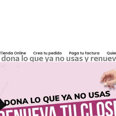
Tienda Online
Crea tu pedido
Paga tu factura
Quie
dona lo que ya no usas y renueva