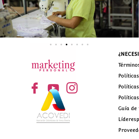
¿NECESI
Términos
Política
Política
Política
Guía de 
Líderesp
Proveed